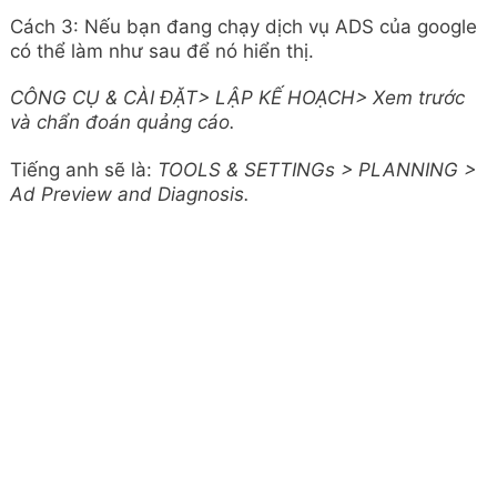
Cách 3: Nếu bạn đang chạy dịch vụ ADS của google
có thể làm như sau để nó hiển thị.
CÔNG CỤ & CÀI ĐẶT> LẬP KẾ HOẠCH> Xem trước
và chẩn đoán quảng cáo.
Tiếng anh sẽ là:
TOOLS & SETTINGs > PLANNING >
Ad Preview and Diagnosis.
Vậy còn phần xem Kiểm google map nếu bạn khác
quận huyện, tuyến phố mà mình đang không ở đó thì
làm thế nào.
Kiểm tra google map nếu bạn khác quận
huyện, khác tuyến phố.