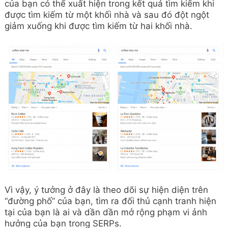
Việc các bạn thự hiện tìm kiếm cũng như truy vấn kết
quả nếu bạn là khách hàng bạn sẽ có được những
thông tin hữu ích, còn nếu dân làm
SEO google map
bạn sẽ tìm được những đối thủ đang có và nghiên
cứu những gì đối thủ để vượt lên trên, tuy vậy phần
chuyên sâu đó chỉ dành cho những người chuyên làm
về google map cần thiết, còn đối với những người
dùng đó là một trong những thông tin hữu ích và các
bạn có thể tham khảo nó trước khi định đến địa điểm
nào đó.
--->Các bài viết nổi bật :<---
Google doanh nghiệp bị tạm
Tìm quán ăn bằng google
ngưng: Với thông báo trùng
maps
lặp, hay do vấn đề chất lượng
khi bạn bị đối t...
Cách ẩn doanh nghiệp trên
Cách tăng đánh giá review trên
google maps để không tiếp tục
google maps cho hair salon,
nhận review hoặc không tìm
tiệm cắt tóc, làm tóc.