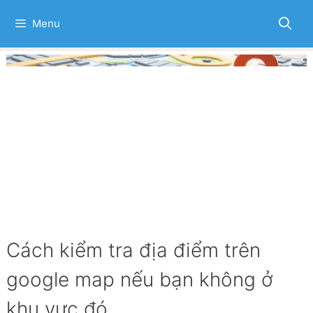
Skip
to
Menu
content
Cách kiểm tra địa điểm trên
google map nếu bạn không ở
khu vực đó.