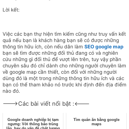
thấy.
Những lý do để SEO địa điểm
10 cách để maps của bạn có
vô cùng quan trọng với doanh
thứ hạng cao trên google maps
nghiệp
năm nay.
Categories
THỦ THUẬT
Tags
Thủ thuât
Google đang áp dụng “thế giới thực” vào google
map với Busyness, Duplex và AR
Google map chuẩn bị tung ra huy hiệu đảm bảo
cho doanh nghiệp.
Leave a Comment
Comment