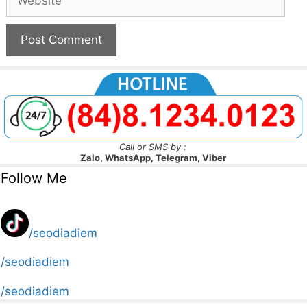
duyệt trước khi cho hiển thị giống như Tripadvisor.
Mới nhất 2026: 10 cách để tăng review, đánh giá địa
điểm 5 sao trên google map của bạn.
Google đã gỡ bỏ 292 triệu đánh giá, 159 triệu video,
79 triệu địa điểm bị gỡ bỏ.
Dịch vụ đánh giá địa điểm 5 sao, review Google Maps
= người, thiết bị thật.
--- Google partner ---
© 2026 by SEODIADIEM.COM