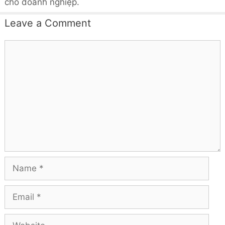
Call or SMS by :
Zalo, WhatsApp, Telegram, Viber
Follow Me
/seodiadiem
/seodiadiem
/seodiadiem
Bài Viết Mới Nhất
Google hiện thị số lượng đánh giá bị xoá của google
maps doanh nghiệp.
Đánh giá trên google maps ( review maps) sẽ bị kiểm