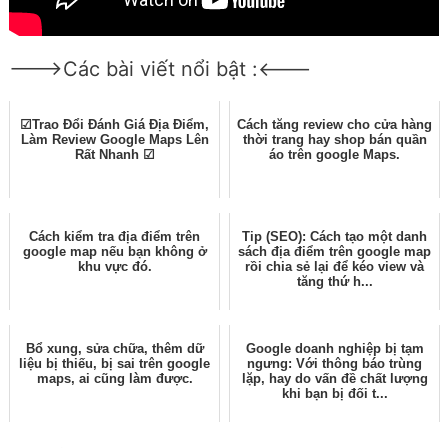
--->Các bài viết nổi bật :<---
☑Trao Đổi Đánh Giá Địa Điểm,
Cách tăng review cho cửa hàng
Làm Review Google Maps Lên
thời trang hay shop bán quần
Rất Nhanh ☑
áo trên google Maps.
Cách kiểm tra địa điểm trên
Tip (SEO): Cách tạo một danh
google map nếu bạn không ở
sách địa điểm trên google map
khu vực đó.
rồi chia sẻ lại để kéo view và
tăng thứ h...
Bổ xung, sửa chữa, thêm dữ
Google doanh nghiệp bị tạm
liệu bị thiếu, bị sai trên google
ngưng: Với thông báo trùng
maps, ai cũng làm được.
lặp, hay do vấn đề chất lượng
khi bạn bị đối t...