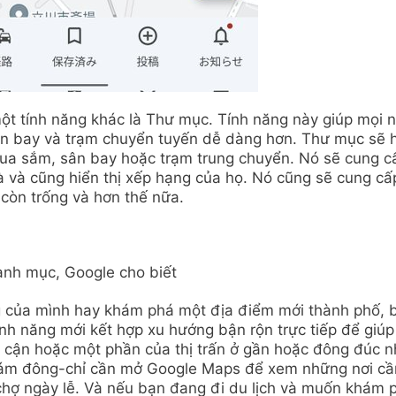
t tính năng khác là Thư mục. Tính năng này giúp mọi 
n bay và trạm chuyển tuyến dễ dàng hơn. Thư mục sẽ 
m mua sắm, sân bay hoặc trạm trung chuyển. Nó sẽ cung c
hà và cũng hiển thị xếp hạng của họ. Nó cũng sẽ cung cấ
 còn trống và hơn thế nữa.
anh mục, Google cho biết
 của mình hay khám phá một địa điểm mới thành phố, 
nh năng mới kết hợp xu hướng bận rộn trực tiếp để giú
n cận hoặc một phần của thị trấn ở gần hoặc đông đúc n
 đám đông-chỉ cần mở Google Maps để xem những nơi cầ
chợ ngày lễ. Và nếu bạn đang đi du lịch và muốn khám 