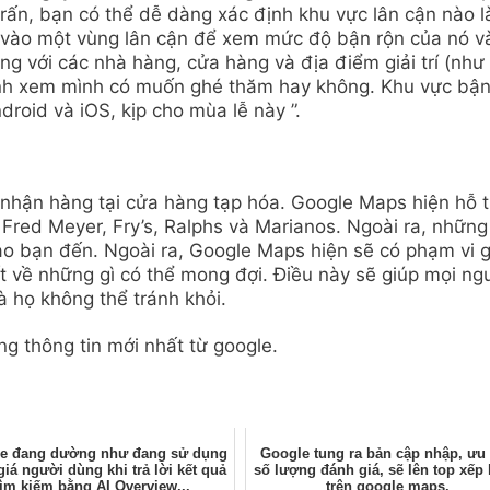
trấn, bạn có thể dễ dàng xác định khu vực lân cận nào l
 vào một vùng lân cận để xem mức độ bận rộn của nó v
ng với các nhà hàng, cửa hàng và địa điểm giải trí (như
định xem mình có muốn ghé thăm hay không. Khu vực bận
droid và iOS, kịp cho mùa lễ này ”.
nhận hàng tại cửa hàng tạp hóa. Google Maps hiện hỗ t
, Fred Meyer, Fry’s, Ralphs và Marianos. Ngoài ra, nhữn
ào bạn đến. Ngoài ra, Google Maps hiện sẽ có phạm vi g
t về những gì có thể mong đợi. Điều này sẽ giúp mọi ng
à họ không thể tránh khỏi.
g thông tin mới nhất từ google.
e đang dường như đang sử dụng
Google tung ra bản cập nhập, ưu 
iá người dùng khi trả lời kết quả
số lượng đánh giá, sẽ lên top xếp
tìm kiếm bằng AI Overview...
trên google maps.