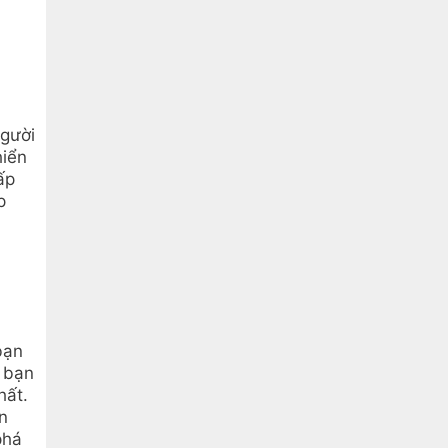
người
hiển
ấp
p
bạn
p bạn
hất.
n
phá