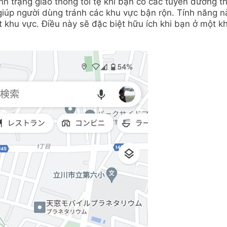
nh trạng giao thông tồi tệ khi bạn có các tuyến đường t
giúp người dùng tránh các khu vực bận rộn. Tính năng n
 khu vực. Điều này sẽ đặc biệt hữu ích khi bạn ở một k