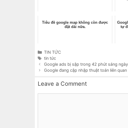
Tiêu đề google map không còn được
Google
đặt dài nữa.
tự 
Categories
TIN TỨC
Tags
tin tức
Google ads bị sập trong 42 phút sáng ngày
Google đang cập nhập thuật toán liên quan
Leave a Comment
Comment