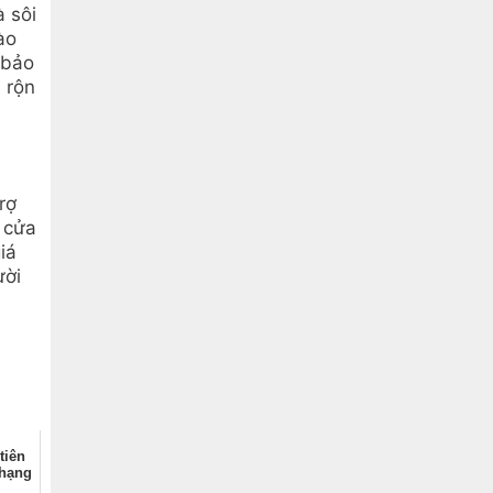
à sôi
ào
 bảo
 rộn
rợ
g cửa
iá
ười
tiên
 hạng