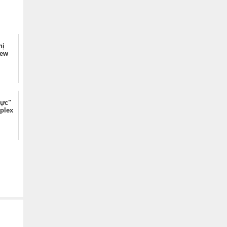
hị
iew
hực"
plex