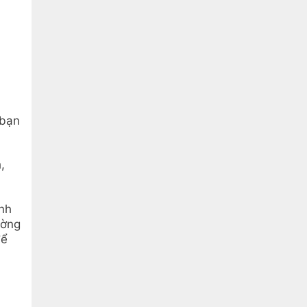
 bạn
,
nh
ường
để