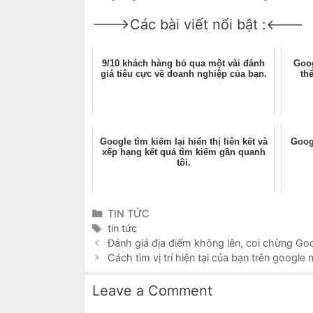
--->Các bài viết nổi bật :<---
9/10 khách hàng bỏ qua một vài đánh
Goog
giá tiêu cực về doanh nghiệp của bạn.
th
Google tìm kiếm lại hiển thị liên kết và
Goog
xếp hạng kết quả tìm kiếm gần quanh
tôi.
Categories
TIN TỨC
Tags
tin tức
Đánh giá địa điểm không lên, coi chừng Go
Cách tìm vị trí hiện tại của bạn trên google
Leave a Comment