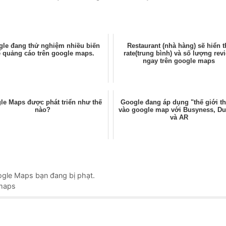
le đang thử nghiệm nhiều biến
Restaurant (nhà hàng) sẽ hiển t
ể quảng cáo trên google maps.
rate(trung bình) và số lượng rev
ngay trên google maps
le Maps được phát triển như thế
Google đang áp dụng "thế giới t
nào?
vào google map với Busyness, Du
và AR
ogle Maps bạn đang bị phạt.
 maps