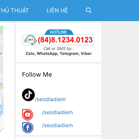
THỦ THUẬT
LIÊN HỆ
Call or SMS by :
Zalo, WhatsApp, Telegram, Viber
Follow Me
/seodiadiem
/seodiadiem
/seodiadiem