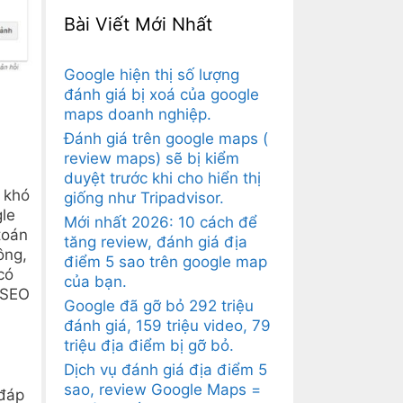
Bài Viết Mới Nhất
Google hiện thị số lượng
đánh giá bị xoá của google
maps doanh nghiệp.
Đánh giá trên google maps (
review maps) sẽ bị kiểm
duyệt trước khi cho hiển thị
 khó
giống như Tripadvisor.
gle
Mới nhất 2026: 10 cách để
toán
tăng review, đánh giá địa
ông,
điểm 5 sao trên google map
có
của bạn.
 SEO
Google đã gỡ bỏ 292 triệu
đánh giá, 159 triệu video, 79
triệu địa điểm bị gỡ bỏ.
Dịch vụ đánh giá địa điểm 5
sao, review Google Maps =
 đáp