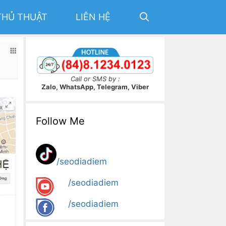
THỦ THUẬT
LIÊN HỆ
Call or SMS by :
Zalo, WhatsApp, Telegram, Viber
Follow Me
/seodiadiem
/seodiadiem
/seodiadiem