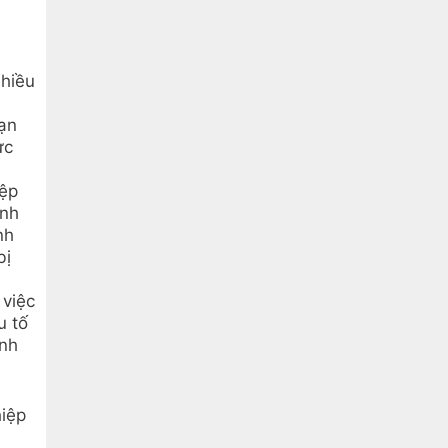
nhiều
bạn
ực
iệp
anh
nh
bị
 việc
u tố
ĩnh
hiệp