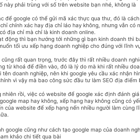
số này phải trùng với số trên website bạn nhé, không là
xác để google có thể gửi mã xác thực qua thư, đó là cách
chỉ chính xác hay địa chỉ láo hay không, nhưng vẫn có 
có địa chỉ mà chỉ là kinh doanh online.
ạt động thì bạn hướng tới những gì bạn kinh doanh thì 
 muốn tối ưu xếp hạng doanh nghiệp cho đúng với lĩnh v
cũng rất quan trọng, trước đây thì rất nhiều doanh ngh
dùng từ khoá để điền vào, đó là lý do mà khi rất nhiều do
i tên doanh nghiệp, nên khi google yêu cầu xác nhận hì
chính vì vậy mà bao công sức đầu tư làm SEO địa điểm 
 nhiên rồi, việc có website để google xác định đánh giá
n google map hay không, xếp hạng hay không cũng có yế
ín của website để xếp hạng nến nhiều người làm cùng l
nữa.
ình google cũng như cách tạo google map của doanh ng
am khảo chi tiết qua bài