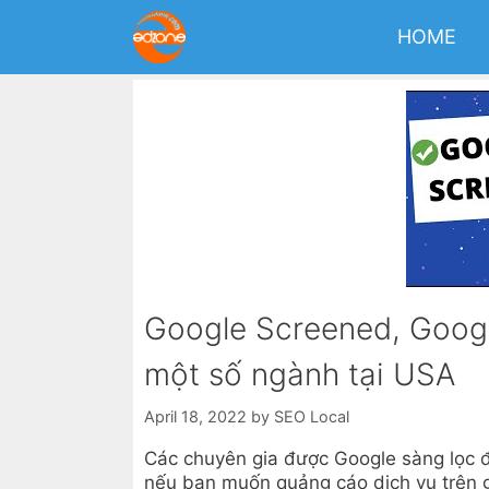
Skip
to
HOME
content
Google Screened, Googl
một số ngành tại USA
April 18, 2022
by
SEO Local
Các chuyên gia được Google sàng lọc đã
nếu bạn muốn quảng cáo dịch vụ trên g