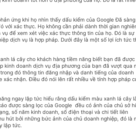
 kinh doanh tốt hơn ở địa phương của họ. Đó là rất nhiề
phản ứng khi họ nhìn thấy dấu kiểm của Google Đã sàng
đó với xác thực. Họ không cần phải dành thời gian nghiê
 vụ để xem xét việc xác thực thông tin của họ. Đó là sự
p dịch vụ là hợp pháp. Dưới đây là một số lợi ích tức t
nh lá cây cho khách hàng tiềm năng biết bạn đã được
ệp kinh doanh dịch vụ địa phương của bạn đã vượt qua 
 trong đó thông tin đăng nhập và danh tiếng của doanh
 xác nhận. Điều đó nói lên rất nhiều về tính hợp pháp c
ăng ngay lập tức hiểu rằng dấu kiểm màu xanh lá cây l
 cáo được sàng lọc của Google đều có ảnh của chủ sở h
ng, số năm kinh doanh, số điện thoại và chi tiết liên
thu hút bởi những bức ảnh của chủ doanh nghiệp, đó là 
y lập tức.