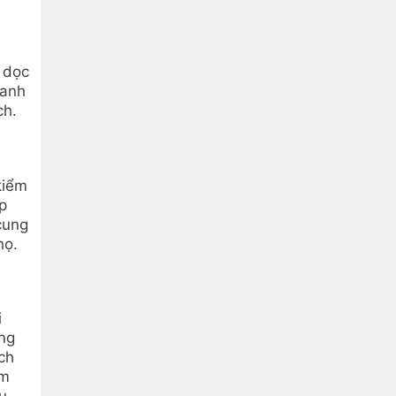
 dọc
oanh
ch.
kiểm
p
cung
họ.
i
ng
ch
ểm