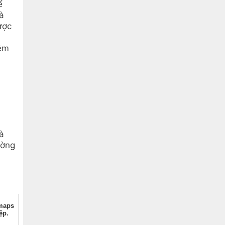
ể
à
ược
iềm
i
à
ường
 maps
ệp.