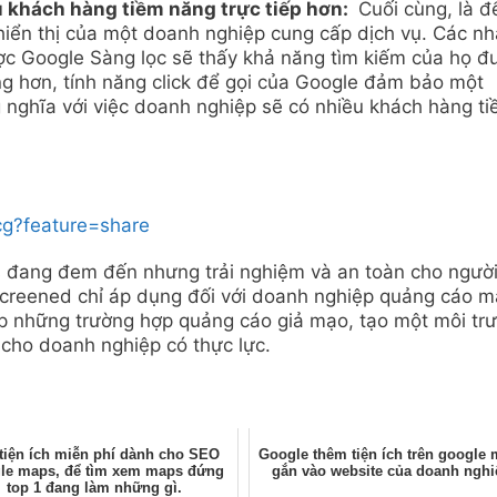
u khách hàng tiềm năng trực tiếp hơn:
Cuối cùng, là đ
hiển thị của một doanh nghiệp cung cấp dịch vụ. Các nh
ợc Google Sàng lọc sẽ thấy khả năng tìm kiếm của họ đ
ọng hơn, tính năng click để gọi của Google đảm bảo một
g nghĩa với việc doanh nghiệp sẽ có nhiều khách hàng t
cg?feature=share
s đang đem đến nhưng trải nghiệm và an toàn cho ngườ
 Screened chỉ áp dụng đối với doanh nghiệp quảng cáo m
ặp những trường hợp quảng cáo giả mạo, tạo một môi tr
cho doanh nghiệp có thực lực.
tiện ích miễn phí dành cho SEO
Google thêm tiện ích trên google
le maps, để tìm xem maps đứng
gắn vào website của doanh nghi
top 1 đang làm những gì.