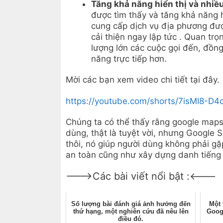
Tăng khả năng hiển thị và nhiề
được tìm thấy và tăng khả năng 
cung cấp dịch vụ địa phương đư
cải thiện ngay lập tức . Quan tr
lượng lớn các cuộc gọi đến, đồn
năng trực tiếp hơn.
Mời các bạn xem video chi tiết tại đây.
https://youtube.com/shorts/7isMI8-D4
Chúng ta có thể thấy rằng google map
dùng, thật là tuyệt vời, nhưng Google
thôi, nó giúp người dùng không phải g
an toàn cũng như xây dựng danh tiếng 
--->Các bài viết nổi bật :<---
Số lượng bài đánh giá ảnh hưởng đến
Một 
thứ hạng, một nghiên cứu đã nêu lên
Goog
điều đó.