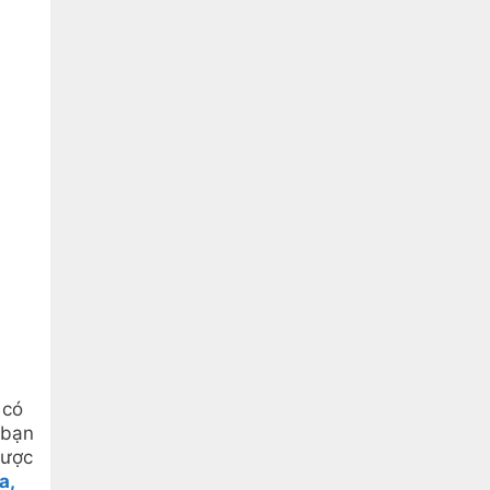
 có
 bạn
được
a,