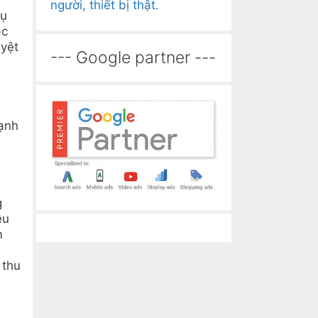
người, thiết bị thật.
vụ
ác
uyệt
--- Google partner ---
ạnh
g
ều
m
 thu