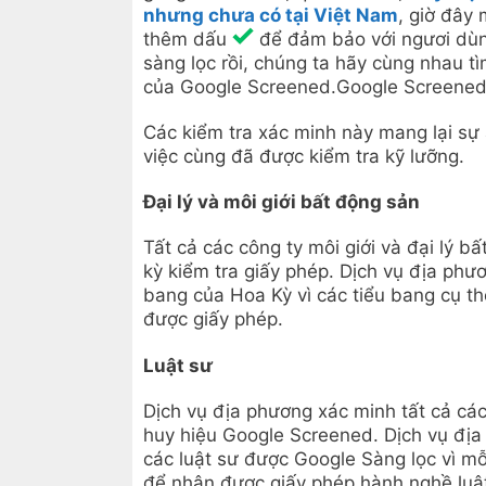
nhưng chưa có tại Việt Nam
, giờ đây
thêm dấu
để đảm bảo với ngươi dùn
sàng lọc rồi, chúng ta hãy cùng nhau 
của Google Screened.Google Screened,
Các kiểm tra xác minh này mang lại s
việc cùng đã được kiểm tra kỹ lưỡng.
Đại lý và môi giới bất động sản
Tất cả các công ty môi giới và đại lý 
kỳ kiểm tra giấy phép. Dịch vụ địa phươ
bang của Hoa Kỳ vì các tiểu bang cụ thể
được giấy phép.
Luật sư
Dịch vụ địa phương xác minh tất cả các
huy hiệu Google Screened. Dịch vụ địa p
các luật sư được Google Sàng lọc vì mỗi
để nhận được giấy phép hành nghề luật