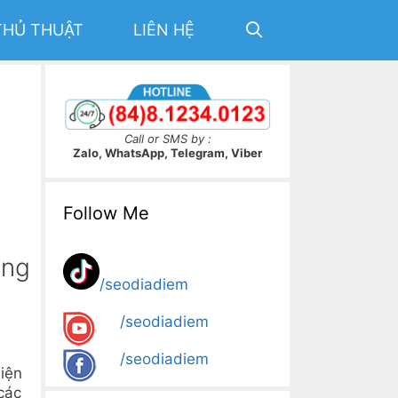
THỦ THUẬT
LIÊN HỆ
Call or SMS by :
Zalo, WhatsApp, Telegram, Viber
Follow Me
ộng
/seodiadiem
/seodiadiem
/seodiadiem
diện
các