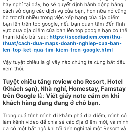
hay nghỉ tại đây, họ sẽ quyết định hành động bằng
cách sử dụng các dịch vụ của bạn, hơn nữa nó cũng
hỗ trợ rất nhiều trong việc xếp hạng của địa điểm
bạn lên trên top google, nếu bạn quan tâm đến lĩnh
vực đưa địa điểm của bạn lên top google bạn có thể
tham khảo bài sau:
https://seodiadiem.com/thu-
thuat/cach-dua-maps-doanh-nghiep-cua-ban-
len-top-ket-qua-tim-kiem-tren-google.html
Vậy tuyệt chiêu là gì vậy nào chúng ta cùng bắt đầu
xem thôi.
Tuyệt chiêu tăng review cho Resort, Hotel
(Khách sạn), Nhà nghỉ, Homestay, Famstay
trên Google
là:
Viết giấy note cảm ơn
khi
khách hàng đang đang ở chỗ bạn.
Trong quá trình mình đi khám phá địa điểm, mình có
làm kênh video để chia sẻ các địa điểm mới, và mình
đã có một bất ngờ khi tối đến nghỉ tải một Resort và