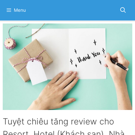
Skip
to
Menu
content
Tuyệt chiêu tăng review cho
Resort, Hotel (Khách sạn), Nhà