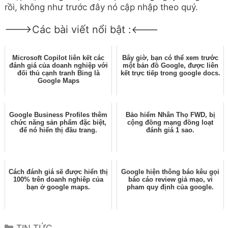
rồi, không như trước đây nó cập nhập theo quý.
--->Các bài viết nổi bật :<---
Microsoft Copilot liên kết các
Bây giờ, bạn có thể xem trước
đánh giá của doanh nghiệp với
một bản đồ Google, được liên
đối thủ cạnh tranh Bing là
kết trực tiếp trong google docs.
Google Maps
Google Business Profiles thêm
Bảo hiểm Nhân Thọ FWD, bị
chức năng sản phẩm đặc biệt,
cộng đồng mạng đồng loạt
để nó hiển thị đầu trang.
đánh giá 1 sao.
Cách đánh giá sẽ được hiển thị
Google hiện thông báo kêu gọi
100% trên doanh nghiêp của
báo cáo review giả mạo, vi
bạn ở google maps.
pham quy định của google.
Categories
TIN TỨC