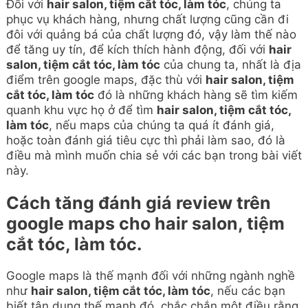
Đối với
hair salon, tiệm cắt tóc, làm tóc
, chúng ta
phục vụ khách hàng, nhưng chất lượng cũng cần đi
đôi với quảng bá của chất lượng đó, vậy làm thế nào
để tăng uy tín, để kích thích hành động, đối với
hair
salon, tiệm cắt tóc, làm tóc
của chung ta, nhất là địa
điểm trên google maps, đặc thù với
hair salon, tiệm
cắt tóc, làm tóc
đó là những khách hàng sẽ tìm kiếm
quanh khu vực họ ở để tìm
hair salon, tiệm cắt tóc,
làm tóc
, nếu maps của chúng ta quá ít đánh giá,
hoặc toàn đánh giá tiêu cực thì phải làm sao, đó là
điều mà mình muốn chia sẻ với các bạn trong bài viết
này.
Cách tăng đánh giá review trên
google maps cho hair salon, tiệm
cắt tóc, làm tóc.
Google maps là thế mạnh đối với những ngành nghề
như
hair salon, tiệm cắt tóc, làm tóc
, nếu các bạn
biết tận dụng thế mạnh đó, chắc chắn một điều rằng