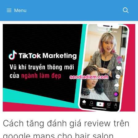
Skip
to
Menu
content
Cách tăng đánh giá review trên
google maps cho hair salon,