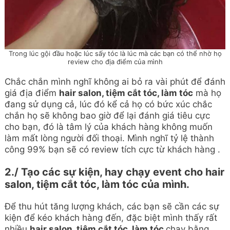
Trong lúc gội đầu hoặc lúc sấy tóc là lúc mà các bạn có thể nhờ họ
review cho địa điểm của mình
Chắc chắn mình nghĩ không ai bỏ ra vài phút để đánh
giá địa điểm
hair salon, tiệm cắt tóc, làm tóc
mà họ
đang sử dụng cả, lúc đó kể cả họ có bức xúc chắc
chắn họ sẽ không bao giờ để lại đánh giá tiêu cực
cho bạn, đó là tâm lý của khách hàng không muốn
làm mất lòng người đối thoại. Mình nghĩ tỷ lệ thành
công 99% bạn sẽ có review tích cực từ khách hàng .
2./ Tạo các sự kiện, hay chạy event cho hair
salon, tiệm cắt tóc, làm tóc của mình.
Để thu hút tăng lượng khách, các bạn sẽ cần các sự
kiện để kéo khách hàng đến, đặc biệt mình thấy rất
nhiều
hair salon, tiệm cắt tóc, làm tóc
chạy bằng