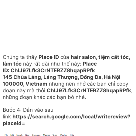
Chúng ta thấy
Place ID
của
hair salon, tiệm cắt tóc,
làm tóc
này rất dài như thế này:
Place
ID:
ChIJ97Lfk3CrNTERZZ8hqapRPfk
145 Chùa Láng, Láng Thượng, Đống Đa, Hà Nội
100000, Vietnam
nhưng nên nhớ các bạn chỉ copy
đoạn này mà thôi
ChIJ97Lfk3CrNTERZZ8hqapRPfk
,
những đoạn khác các bạn bỏ nhé.
Bước 4: Dán vào sau
link
https://search.google.com/local/writereview?
placeid=