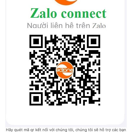
Hãy quét mã qr kết nối với chúng tôi, chúng tôi sẽ hỗ trợ các bạn