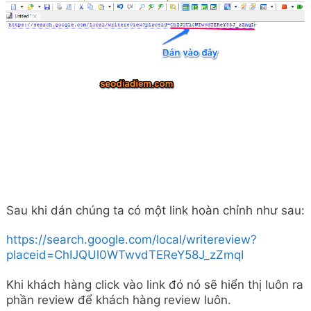
Sau khi dán chúng ta có một link hoàn chỉnh như sau:
https://search.google.com/local/writereview?
placeid=ChIJQUl0WTwvdTEReY58J_zZmqI
Khi khách hàng click vào link đó nó sẽ hiển thị luôn ra
phần review để khách hàng review luôn.