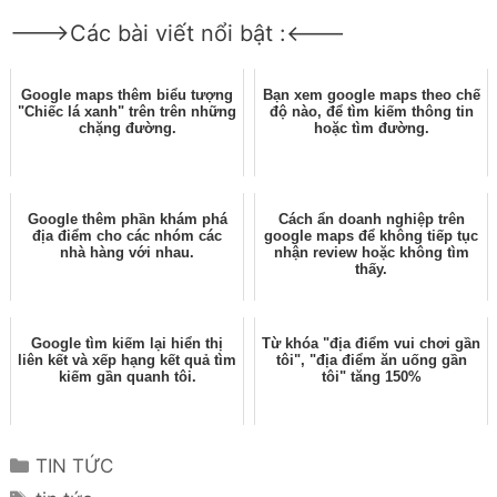
--->Các bài viết nổi bật :<---
Google maps thêm biểu tượng
Bạn xem google maps theo chế
"Chiếc lá xanh" trên trên những
độ nào, để tìm kiếm thông tin
chặng đường.
hoặc tìm đường.
Google thêm phần khám phá
Cách ẩn doanh nghiệp trên
địa điểm cho các nhóm các
google maps để không tiếp tục
nhà hàng với nhau.
nhận review hoặc không tìm
thấy.
Google tìm kiếm lại hiển thị
Từ khóa "địa điểm vui chơi gần
liên kết và xếp hạng kết quả tìm
tôi", "địa điểm ăn uống gần
kiếm gần quanh tôi.
tôi" tăng 150%
Categories
TIN TỨC
Tags